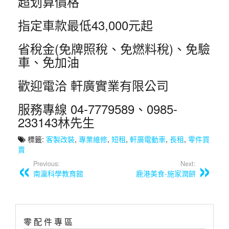
超划算價格
指定車款最低43,000元起
省稅金(免牌照稅、免燃料稅)、免驗
車、免加油
歡迎電洽 軒廣實業有限公司
服務專線 04-7779589、0985-
233143林先生
標籤:
客製改裝
,
專業維修
,
短租
,
軒廣電動車
,
長租
,
零件買
賣
Previous:
Next:
南瀛科學教育館
鹿港美食-施家潤餅
零 配 件 專 區