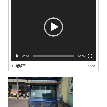
訊
播
放
器
00:00
00:00
1.
老爺車
2:35