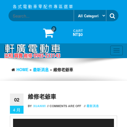
Skip
各 式 電 動 車 零 配 件 專 區 選 單
to
the
content
0
CART
NT$0
Toggl
navig
HOME
»
最新消息
» 維修老爺車
維修老爺車
02
BY
XUANWI
//
COMMENTS ARE OFF
//
最新消息
4 月
視