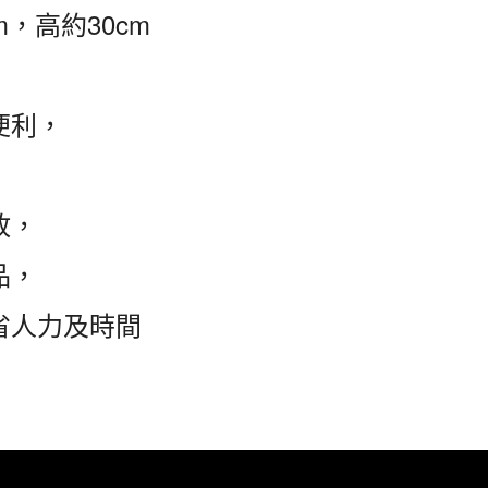
m，高約30cm
便利，
放，
品，
省人力及時間