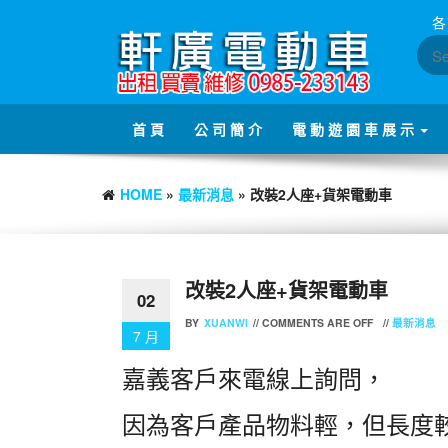
Skip
各
to
the
content
首 頁
公 司 簡 介
電 動 遊 園 車 展 示
HOME
»
最新消息
» 改裝2人座+貨架電動車
改裝2人座+貨架電動車
02
BY
XUANWI
//
COMMENTS ARE OFF
//
最新消息
7 月
嘉義客戶來電線上詢問，
因為客戶產品物料輕，但長度