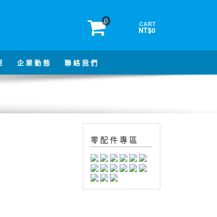
0
CART
NT$0
型
企 業 動 態
聯 絡 我 們
零 配 件 專 區