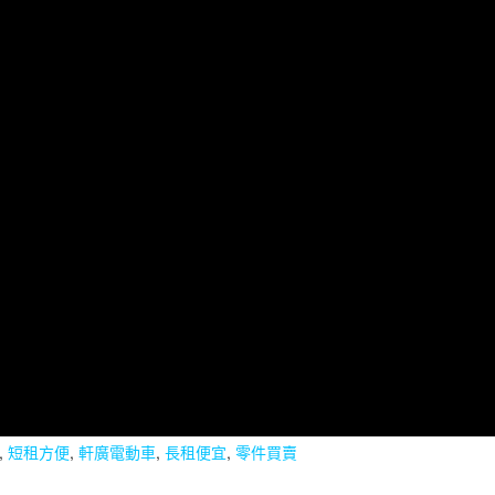
,
短租方便
,
軒廣電動車
,
長租便宜
,
零件買賣