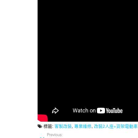
標籤:
客製改裝
,
專業維修
,
改裝2人座+貨架電動車
Previous: