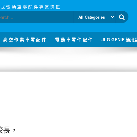
 式 電 動 車 零 配 件 專 區 選 單
高 空 作 業 車 零 配 件
電 動 車 零 件 配 件
JLG GENIE 通用
較長，