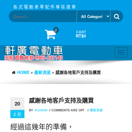
Skip
各 式 電 動 車 零 配 件 專 區 選 單
to
the
content
0
CART
NT$0
Toggl
navig
HOME
»
最新消息
» 感謝各地客戶支持及購買
感謝各地客戶支持及購買
20
BY
XUANWI
//
COMMENTS ARE OFF
//
最新消息
2 月
經過這幾年的準備，