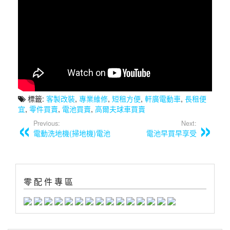
標籤:
客製改裝
,
專業維修
,
短租方便
,
軒廣電動車
,
長租便
宜
,
零件買賣
,
電池買賣
,
高爾夫球車買賣
Previous:
Next:
電動洗地機(掃地機)電池
電池早買早享受
零 配 件 專 區