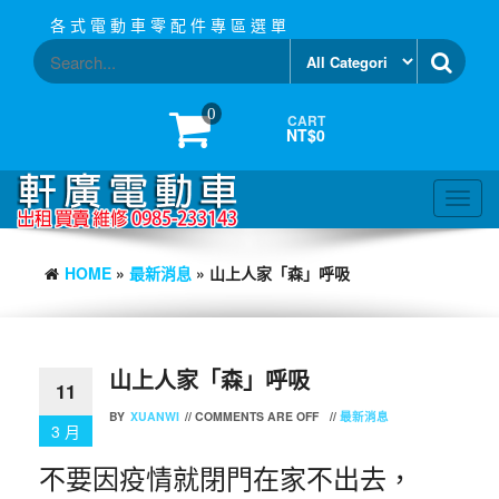
Skip
各 式 電 動 車 零 配 件 專 區 選 單
to
the
content
0
CART
NT$0
Toggl
navig
HOME
»
最新消息
» 山上人家「森」呼吸
山上人家「森」呼吸
11
BY
XUANWI
//
COMMENTS ARE OFF
//
最新消息
3 月
不要因疫情就閉門在家不出去，