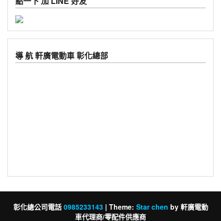
點一下 加 LINE 好友
導 航 軒廣電動車 彰化總部
彰化總公司電話
0985233143
|
Theme:
Star chen
by 軒廣電動
車代理商/零配件供應商