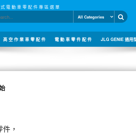
 式 電 動 車 零 配 件 專 區 選 單
高 空 作 業 車 零 配 件
電 動 車 零 件 配 件
JLG GENIE 通用
始
零件，