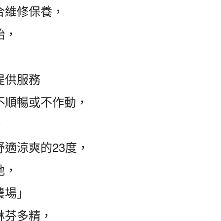
合維修保養，
始，
提供服務
不順暢或不作動，
，
適涼爽的23度，
地，
農場」
林芬多精，