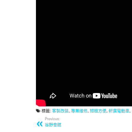
標籤:
客製改裝
,
專業維修
,
短租方便
,
軒廣電動車
,
Previous:
谷野會館