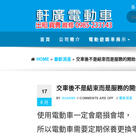
Skip
各
to
the
content
首 頁
公 司 簡 介
電 動 遊 園 車 展 示
HOME
»
最新消息
» 交車後不是結束而是服務的開始
交車後不是結束而是服務的開
17
BY
XUANWI
//
COMMENTS ARE OFF
//
最新消息
8 月
使用電動車一定會磨損會壞，
所以電動車需要定期保養更換