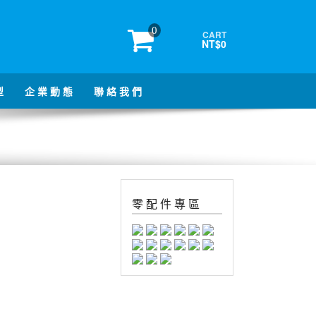
0
CART
NT$0
型
企 業 動 態
聯 絡 我 們
零 配 件 專 區