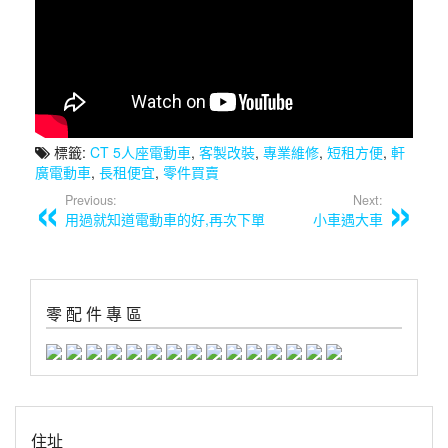
標籤:
CT 5人座電動車
,
客製改裝
,
專業維修
,
短租方便
,
軒
廣電動車
,
長租便宜
,
零件買賣
Previous:
Next:
用過就知道電動車的好,再次下單
小車遇大車
零 配 件 專 區
住址