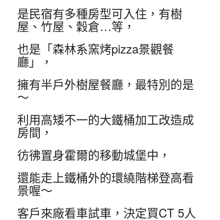
是民宿有多種房型可入住，有樹
屋、竹屋、穀倉…等，
也是「森林系窯烤pizza景觀餐
廳」，
擁有半戶外樹屋餐廳，最特別的是
～
利用高矮不一的大鐵桶加工改造成
房間，
彷彿置身霍爾的移動城堡中，
還能走上鐵桶外的環繞階梯登高看
景喔～
客戶來廠看車試車，決定買CT 5人