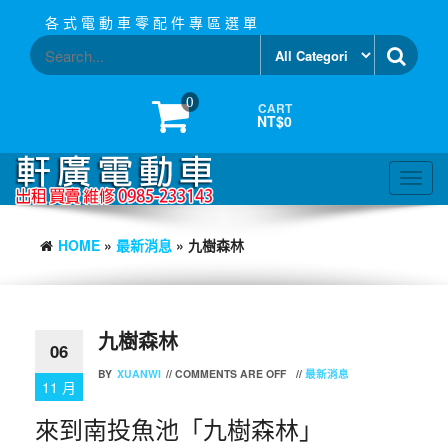
Skip
各 式 電 動 車 零 配 件 專 區 選 單
to
the
content
0
CART
NT$0
Toggl
navig
HOME
»
最新消息
» 九樹森林
九樹森林
06
BY
XUANWI
//
COMMENTS ARE OFF
//
最新消息
11 月
來到南投魚池「九樹森林」