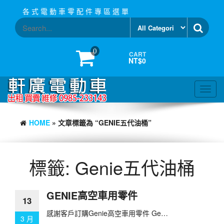
Skip
各 式 電 動 車 零 配 件 專 區 選 單
to
the
content
0
CART
NT$0
Toggl
navig
HOME
» 文章標籤為 “GENIE五代油桶”
標籤:
Genie五代油桶
GENIE高空車用零件
13
感謝客戶訂購Genie高空車用零件 Ge…
3 月