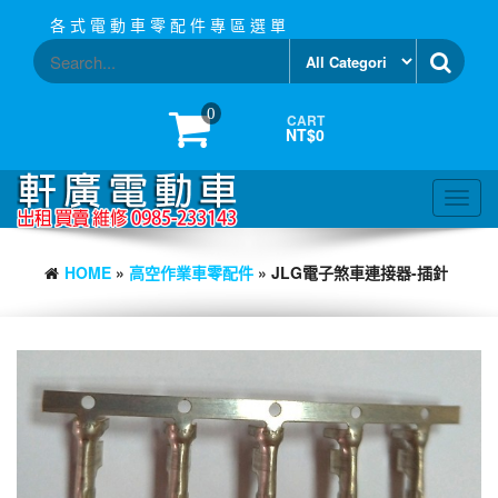
Skip
各 式 電 動 車 零 配 件 專 區 選 單
to
the
content
0
CART
NT$0
Toggl
navig
HOME
»
高空作業車零配件
» JLG電子煞車連接器-插針