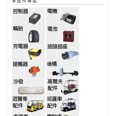
零 配 件 專 區