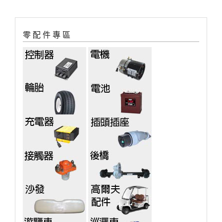
零 配 件 專 區