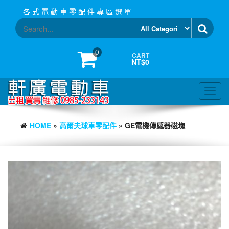
Skip
各 式 電 動 車 零 配 件 專 區 選 單
to
the
content
0
CART
NT$0
Toggl
navig
HOME
»
高爾夫球車零配件
» GE電機傳感器磁塊