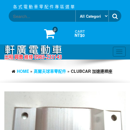
Skip
各 式 電 動 車 零 配 件 專 區 選 單
to
the
content
0
CART
NT$0
Toggl
navig
HOME
»
高爾夫球車零配件
» CLUBCAR 加速連桿座