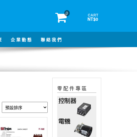
0
CART
NT$0
型
企 業 動 態
聯 絡 我 們
零 配 件 專 區