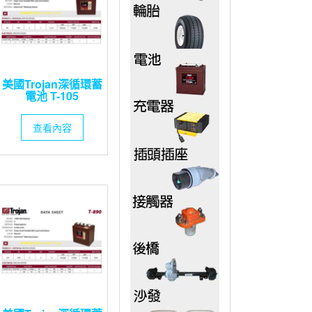
美國Trojan深循環蓄
電池 T-105
查看內容