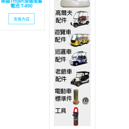
美國Trojan深循環蓄
電池 T-890
查看內容