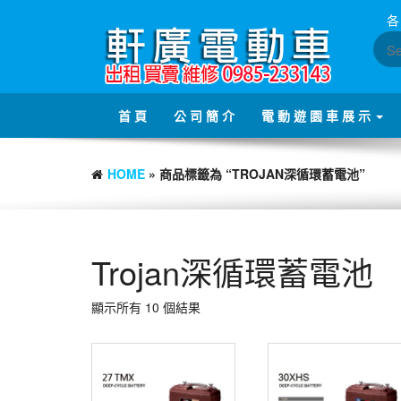
Skip
各
to
the
content
首 頁
公 司 簡 介
電 動 遊 園 車 展 示
HOME
» 商品標籤為 “TROJAN深循環蓄電池”
Trojan深循環蓄電池
顯示所有 10 個結果