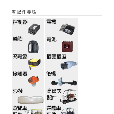
零 配 件 專 區