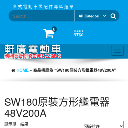
Skip
各 式 電 動 車 零 配 件 專 區 選 單
to
the
content
0
CART
NT$0
Toggl
navig
HOME
» 商品標籤為 “SW180原裝方形繼電器48V200A”
SW180原裝方形繼電器
48V200A
顯示單一結果