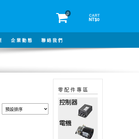
0
CART
NT$0
型
企 業 動 態
聯 絡 我 們
零 配 件 專 區