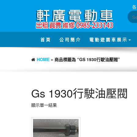
Skip
各
to
the
content
首 頁
公 司 簡 介
電 動 遊 園 車 展 示
HOME
» 商品標籤為 “GS 1930行駛油壓閥”
Gs 1930行駛油壓閥
顯示單一結果