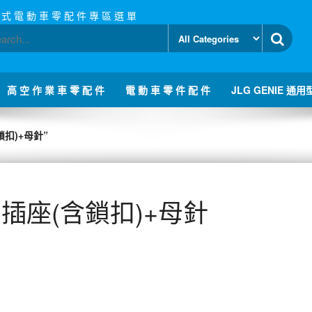
 式 電 動 車 零 配 件 專 區 選 單
高 空 作 業 車 零 配 件
電 動 車 零 件 配 件
JLG GENIE 通用
鎖扣)+母針”
母插座(含鎖扣)+母針