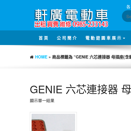
Skip
各
to
the
content
首 頁
公 司 簡 介
電 動 遊 園 車 展 示
HOME
» 商品標籤為 “GENIE 六芯連接器 母插座(含
GENIE 六芯連接器 
顯示單一結果