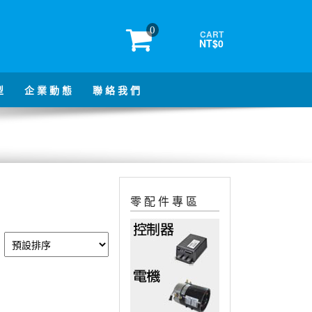
0
CART
NT$0
型
企 業 動 態
聯 絡 我 們
零 配 件 專 區