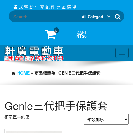
Skip
各 式 電 動 車 零 配 件 專 區 選 單
to
the
content
0
CART
NT$0
Toggl
navig
HOME
» 商品標籤為 “GENIE三代把手保護套”
Genie三代把手保護套
顯示單一結果