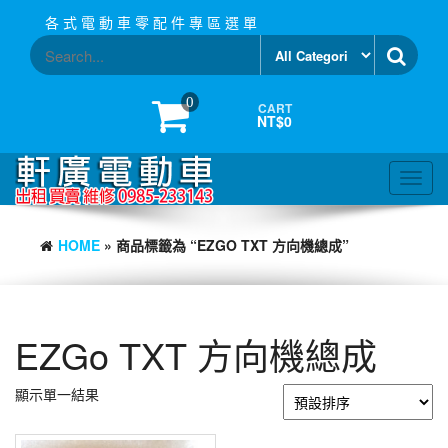
Skip
各 式 電 動 車 零 配 件 專 區 選 單
to
the
content
0
CART
NT$0
Toggl
navig
HOME
» 商品標籤為 “EZGO TXT 方向機總成”
EZGo TXT 方向機總成
顯示單一結果