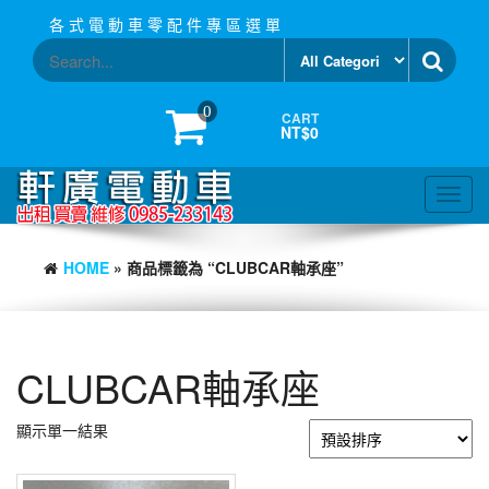
Skip
各 式 電 動 車 零 配 件 專 區 選 單
to
the
content
0
CART
NT$0
Toggl
navig
HOME
» 商品標籤為 “CLUBCAR軸承座”
CLUBCAR軸承座
顯示單一結果