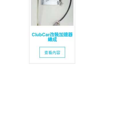
ClubCar改裝加速器
總成
查看內容