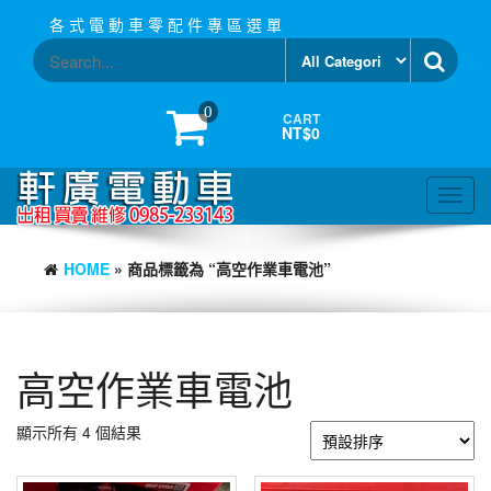
Skip
各 式 電 動 車 零 配 件 專 區 選 單
to
the
content
0
CART
NT$0
Toggl
navig
HOME
» 商品標籤為 “高空作業車電池”
高空作業車電池
顯示所有 4 個結果