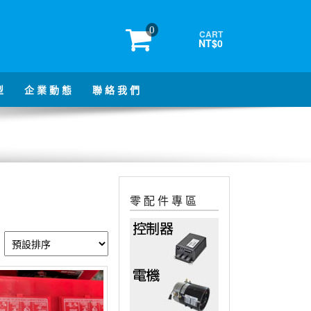
0
CART
NT$0
型
企 業 動 態
聯 絡 我 們
零 配 件 專 區