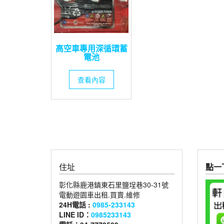
高空車專用深循環蓄
電池
查看內容
住址
點一下
彰化縣鹿港鎮東石里鹽埕巷30-31號
電動遊園車出租.買賣.維修
24H電話 :
0985-233143
LINE ID：
0985233143