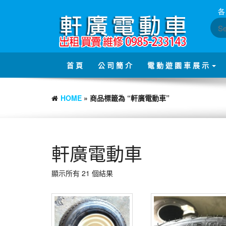
Skip
各
to
the
content
首 頁
公 司 簡 介
電 動 遊 園 車 展 示
HOME
» 商品標籤為 “軒廣電動車”
軒廣電動車
顯示所有 21 個結果