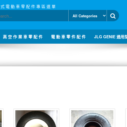
 式 電 動 車 零 配 件 專 區 選 單
高 空 作 業 車 零 配 件
電 動 車 零 件 配 件
JLG GENIE 通用