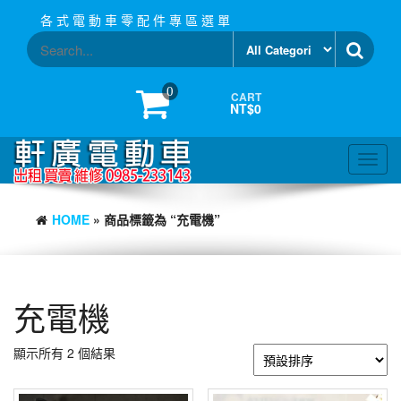
Skip
各 式 電 動 車 零 配 件 專 區 選 單
to
the
content
0
CART
NT$0
Toggl
navig
HOME
» 商品標籤為 “充電機”
充電機
顯示所有 2 個結果