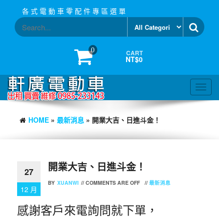
Skip
各 式 電 動 車 零 配 件 專 區 選 單
to
the
content
0
CART
NT$0
Toggl
navig
HOME
»
最新消息
» 開業大吉、日進斗金！
開業大吉、日進斗金！
27
BY
XUANWI
//
COMMENTS ARE OFF
//
最新消息
12 月
感謝客戶來電詢問就下單，