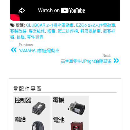
標籤:
CLUBCAR 2+1排座電動車
,
EZGo 2+2人座電動車
,
客製改裝
,
專業維修
,
短租
,
第三排座椅
,
軒廣電動車
,
載客神
器
,
長租
,
零件買賣
Previous:
YAMAHA 2排座電動車
Next:
高空車零件UPright油壓幫浦
零 配 件 專 區