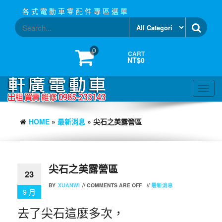
Skip
各 式 電 動 車 零 配 件 專 區 選 單
to
the
content
0
CART
NT$0
Toggl
navig
HOME
»
最新消息
» 尖石之美露營區
尖石之美露營區
23
BY
XUANWI
//
COMMENTS ARE OFF
//
最新消息
9 月
去了尖石這麼多次，