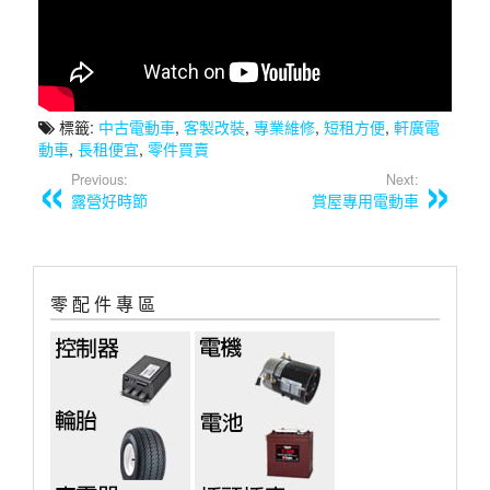
標籤:
中古電動車
,
客製改裝
,
專業維修
,
短租方便
,
軒廣電
動車
,
長租便宜
,
零件買賣
Previous:
Next:
露營好時節
賞屋專用電動車
零 配 件 專 區