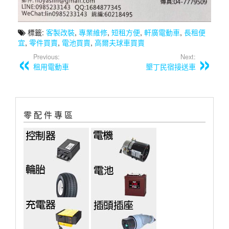
標籤:
客製改裝
,
專業維修
,
短租方便
,
軒廣電動車
,
長租便
宜
,
零件買賣
,
電池買賣
,
高爾夫球車買賣
Previous:
Next:
租用電動車
墾丁民宿接送車
零 配 件 專 區