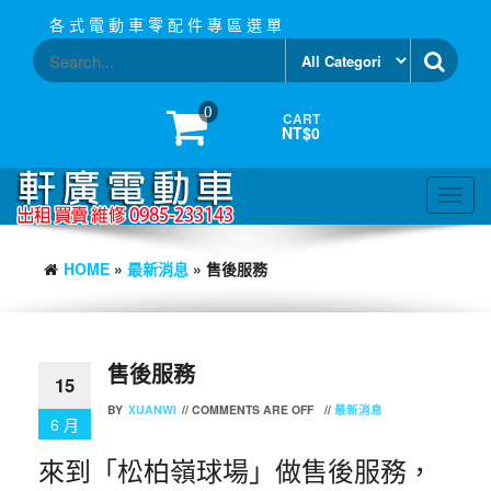
Skip
各 式 電 動 車 零 配 件 專 區 選 單
to
the
content
0
CART
NT$0
Toggl
navig
HOME
»
最新消息
» 售後服務
售後服務
15
BY
XUANWI
//
COMMENTS ARE OFF
//
最新消息
6 月
來到「松柏嶺球場」做售後服務，