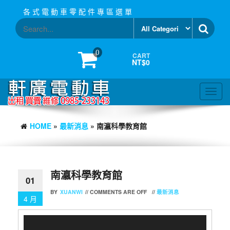
Skip
各 式 電 動 車 零 配 件 專 區 選 單
to
the
content
0
CART
NT$0
Toggl
navig
HOME
»
最新消息
» 南瀛科學教育館
南瀛科學教育館
01
BY
XUANWI
//
COMMENTS ARE OFF
//
最新消息
4 月
視