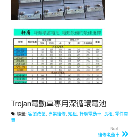
Trojan電動車專用深循環電池
標籤:
客製改裝
,
專業維修
,
短租
,
軒廣電動車
,
長租
,
零件買
賣
Next:
維修老爺車